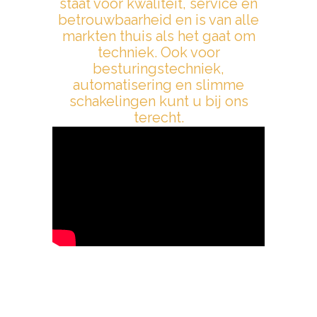
staat voor kwaliteit, service en
betrouwbaarheid en is van alle
markten thuis als het gaat om
techniek. Ook voor
besturingstechniek,
automatisering en slimme
schakelingen kunt u bij ons
terecht.